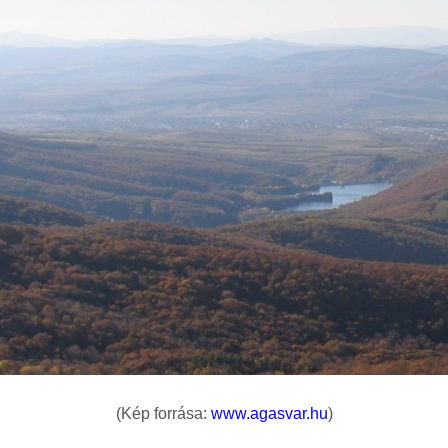
(Kép forrása:
www.agasvar.hu
)