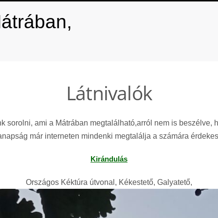
átrában,
Látnivalók
k sorolni, ami a Mátrában megtalálható,arról nem is beszélve, ha
án manapság már interneten mindenki megtalálja a számára érdekes 
Kirándulás
Országos Kéktúra útvonal, Kékestető, Galyatető,