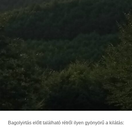
Bagolyirtás előtt található rétről ilyen gyönyörű a kilátás: